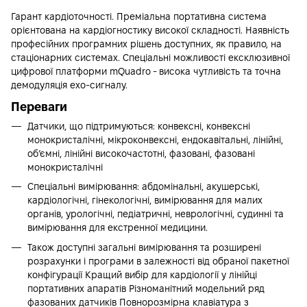
Гарант кардіоточності. Преміальна портативна система
орієнтована на кардіогностику високої складності. Наявність
професійних програмних рішень доступних, як правило, на
стаціонарних системах. Спеціальні можливості ексклюзивної
цифрової платформи mQuadro - висока чутливість та точна
демодуляція ехо-сигналу.
Переваги
Датчики, що підтримуються: конвексні, конвексні
монокристалічні, мікроконвексні, ендокавітальні, лінійні,
об’ємні, лінійні високочастотні, фазовані, фазовані
монокристалічні
Спеціальні вимірювання: абдомінальні, акушерські,
кардіологічні, гінекологічні, вимірювання для малих
органів, урологічні, педіатричні, неврологічні, судинні та
вимірювання для екстренної медицини.
Також доступні загальні вимірювання та розширені
розрахунки і програми в залежності від обраної пакетної
конфігурації Кращий вибір для кардіології у лінійці
портативних апаратів Різноманітний модельний ряд
фазованих датчиків Повнорозмірна клавіатура з