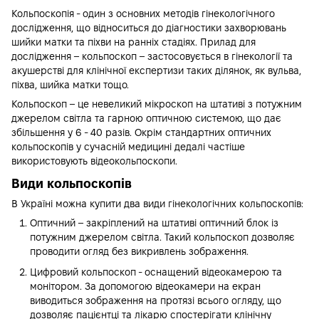
Кольпоскопія - один з основних методів гінекологічного
дослідження, що відноситься до діагностики захворювань
шийки матки та піхви на ранніх стадіях. Прилад для
дослідження – кольпоскоп – застосовується в гінекології та
акушерстві для клінічної експертизи таких ділянок, як вульва,
піхва, шийка матки тощо.
Кольпоскоп – це невеликий мікроскоп на штативі з потужним
джерелом світла та гарною оптичною системою, що дає
збільшення у 6 - 40 разів. Окрім стандартних оптичних
кольпоскопів у сучасній медицині дедалі частіше
використовують відеокольпоскопи.
Види кольпоскопів
В Україні можна купити два види гінекологічних кольпоскопів:
Оптичний – закріплений на штативі оптичний блок із
потужним джерелом світла. Такий кольпоскоп дозволяє
проводити огляд без викривлень зображення.
Цифровий кольпоскоп - оснащений відеокамерою та
монітором. За допомогою відеокамери на екран
виводиться зображення на протязі всього огляду, що
дозволяє пацієнтці та лікарю спостерігати клінічну