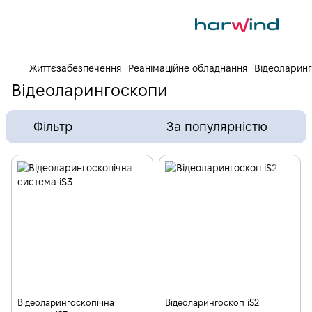
Життєзабезпечення
Реанімаційне обладнання
Відеоларин
Відеоларингоскопи
Фільтр
За популярністю
Відеоларингоскопічна
Відеоларингоскоп iS2