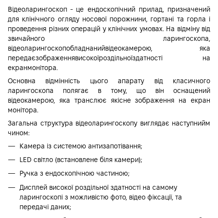
Відеоларингоскоп - це
ендоскопічний прилад
, призначений
для клінічного огляду носової порожнини, гортані та горла і
проведення різних операцій у клінічних умовах. На відміну від
звичайного ларингоскопа,
відеоларингоскопобладнанийвідеокамерою, яка
передаєзображеннявисокоїроздільноїздатності на
екранмонітора.
Основна відмінність цього апарату від класичного
ларингоскопа полягає в тому, що він оснащений
відеокамерою, яка транслює якісне зображення на екран
монітора.
Загальна структура відеоларингоскопу виглядає наступнийм
чином:
Камера із системою антизапотівання;
LED світло (встановлене біля камери);
Ручка з ендоскопічною частиною;
Дисплей високої роздільної здатності на самому
ларингоскопі з можливістю фото, відео фіксації, та
передачі даних;