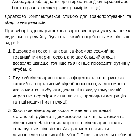
Аксесуари (обладнання для герметизації, одноразові або
багато разові клинки різних розмірів, тощо).
Додатково комплектується стійкою для транспортування та
зберігання девайсів.
При виборі відеоларигоскопа варто звернути увагу на те, які
види цього девайсу бувають і який потрібен саме під ваші
задачі:
Відеоларингоскоп - апарат, за формою схожий на
традиційний ларингоскоп, але дає більший огляд і
дозволяє швидше, точніше та якісніше проводити рутинну
інтубацію.
Гнучкий відеоларингоскоп за формою та конструкцією
схожий на портативний відеобронхоскоп, за допомогою
якого можна інтубувати дихальні шляхи, у тому числій
через ніс, перевіряти стан легень, проводити аспірацію
та інші медичні маніпуляції.
Жорсткий відеоларингоскоп – має вигляд тонкої
металевої трубки з відеокамерою на кінці та схожий на
відеостилет. Накінечник жорсткого відеоларингоскопа
оснащується підсвіткою. Апарат можна згинати
дляпроведення швидкої інтубації. Після занурення робочої