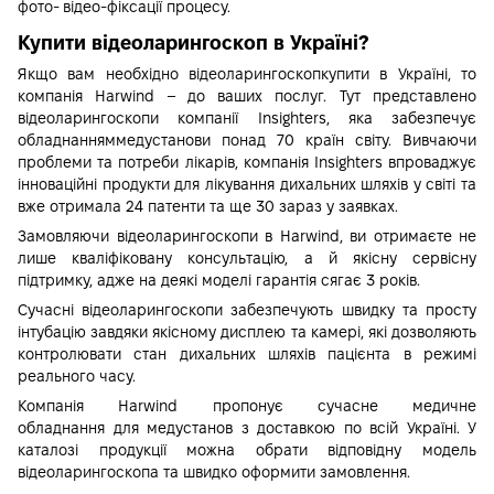
фото- відео-фіксації процесу.
Купити відеоларингоскоп в Україні?
Якщо вам необхідно відеоларингоскопкупити в Україні, то
компанія Harwind – до ваших послуг. Тут представлено
відеоларингоскопи компанії Insighters, яка забезпечує
обладнанняммедустанови понад 70 країн світу. Вивчаючи
проблеми та потреби лікарів, компанія Insighters впроваджує
інноваційні продукти для лікування дихальних шляхів у світі та
вже отримала 24 патенти та ще 30 зараз у заявках.
Замовляючи відеоларингоскопи в Harwind, ви отримаєте не
лише кваліфіковану консультацію, а й якісну сервісну
підтримку, адже на деякі моделі гарантія сягає 3 років.
Сучасні відеоларингоскопи забезпечують швидку та просту
інтубацію завдяки якісному дисплею та камері, які дозволяють
контролювати стан дихальних шляхів пацієнта в режимі
реального часу.
Компанія Harwind пропонує
сучасне медичне
обладнання
для медустанов з доставкою по всій Україні. У
каталозі продукції можна обрати відповідну модель
відеоларингоскопа та швидко оформити замовлення.