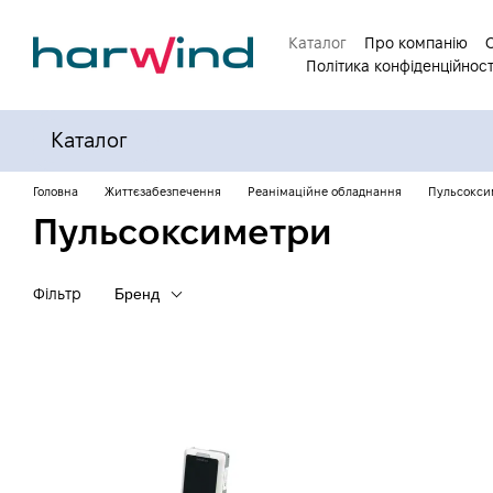
Перейти до основного контенту
Каталог
Про компанію
Політика конфіденційност
Каталог
Головна
Життєзабезпечення
Реанімаційне обладнання
Пульсокси
Пульсоксиметри
Фільтр
Бренд