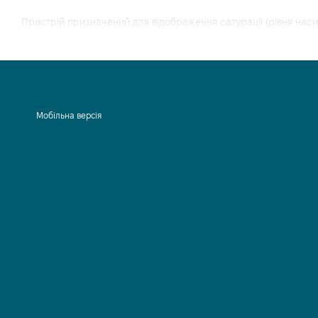
Пристрій призначений для відображення сатурації (рівня насич
Вимірювання можуть проводитися:
У дорослої людини;
Дитини;
Новонародженого.
Мобільна версія
Показання вимірювати можна:
У лікувальному закладі;
Для домашнього спостереження;
Під час транспортування пацієнта.
Пульсоксиметр призначений для роботи в режимі безперервн
режим зазвичай вибирається, коли пацієнт перебуває у ліка
вибирають для перевірки в амбулаторії чи стаціонарі.
Чим керуватися при вибо