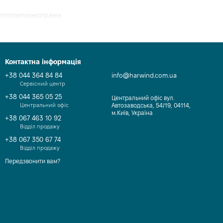
 фотоплетизмограми.
Контактна інформація
+38 044 364 84 84
info@harwind.com.ua
Сервісний центр
+38 044 365 05 25
Центральний офіс вул.
Центральний офіс
Автозаводська, 54/19, 04114,
м.Київ, Україна
+38 067 463 10 92
Відділ продажу
+38 067 350 67 74
Відділ продажу
іторингу призначений для довгострокового моніторингу. Цей
Передзвонити вам?
начений для короткочасного виміру дома. Цей режим зазвичай