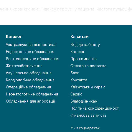
ення крові киснем), індексу перфузії у пацієнта, частоти пульсу,
Каталог
Клієнтам
Ультразвукова діагностика
Вхід до кабінету
Ендоскопічне обладнання
Каталог
Рентгенологічне обладнання
Про компанію
Життєзабезпечення
Оплата та доставка
Акушерське обладнання
Блог
Кардіологічне обладнання
Контакти
Операційне обладнання
Клієнтський сервіс
ого моніторингу та точкової перевірки. Режим безперервного мон
Неонатологічне обладнання
Сервіс
рні або під час транспортування. Режим точкової перевірки приз
Обладнання для апробації
Благодійникам
Політика конфіденційності
рі
Фінансова звітність
Ми в соцмережах