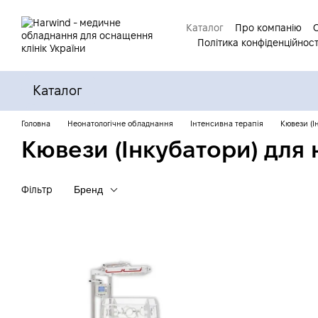
Перейти до основного контенту
Каталог
Про компанію
Політика конфіденційност
Каталог
Головна
Неонатологічне обладнання
Інтенсивна терапія
Кювези (І
Кювези (Інкубатори) дл
Фільтр
Бренд