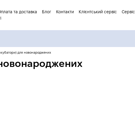
Оплата та доставка
Блог
Контакти
Клієнтський сервіс
Сервіс
і
нкубатори) для новонароджених
я новонароджених