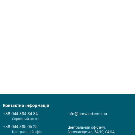
Контактна інформація
+38 044 364 84 84
info@harwind.com.ua
Сервісний центр
+38 044 365 05 25
Центральний офіс вул.
Центральний офіс
Автозаводська, 54/19, 04114,