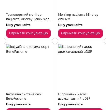
Транспортний монітор
Монітор пацієнта Mindray
пацієнта Mindray BeneVision
ePM12М
N1
Ціну уточнюйте
Ціну уточнюйте
Отримати консультацію
Отримати консультацію
Інфузійна система серії
Шприцевий насос
BeneFusion e
двохканальний uDSP
Ціну уточнюйте
Ціну уточнюйте