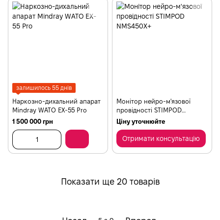
залишилось 55 днів
Наркозно-дихальний апарат
Монітор нейро-м'язової
Mindray WATO EX-55 Pro
провідності STIMPOD
NMS450X+
1 500 000 грн
Ціну уточнюйте
Отримати консультацію
Показати ще 20 товарів