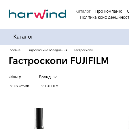
Перейти до основного контенту
Каталог
Про компанію
Політика конфіденційност
Каталог
Головна
Ендоскопічне обладнання
Гастроскопи
Гастроскопи FUJIFILM
Фільтр
Бренд
Очистити
FUJIFILM