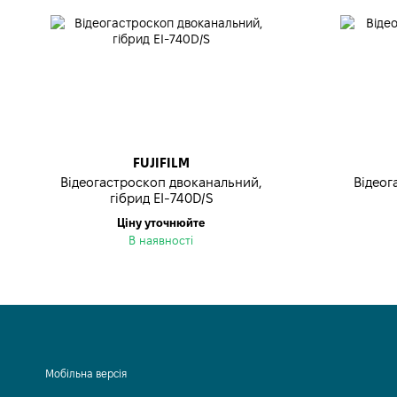
FUJIFILM
Відеогастроскоп двоканальний,
Відеог
гібрид EI-740D/S
Ціну уточнюйте
В наявності
Мобільна версія