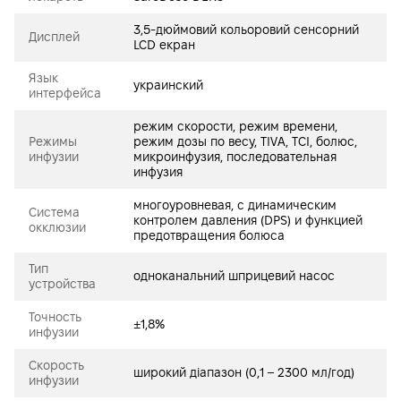
3,5-дюймовий кольоровий сенсорний
Дисплей
LCD екран
Язык
украинский
интерфейса
режим скорости, режим времени,
Режимы
режим дозы по весу, TIVA, TCI, болюс,
инфузии
микроинфузия, последовательная
инфузия
многоуровневая, с динамическим
Система
контролем давления (DPS) и функцией
окклюзии
предотвращения болюса
Тип
одноканальний шприцевий насос
устройства
Точность
±1,8%
инфузии
Скорость
широкий діапазон (0,1 – 2300 мл/год)
инфузии