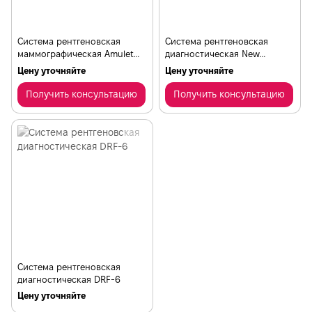
Cистема рентгеновская
Cистема рентгеновская
маммографическая Amulet
диагностическая New
Innovality
Oriental 1000 U1
Цену уточняйте
Цену уточняйте
Получить консультацию
Получить консультацию
Cистема рентгеновская
диагностическая DRF-6
Цену уточняйте