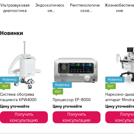
Ультразвуковая
Эндоскопическ
Рентгенологиче
Жизнеобеспеч
диагностика
ое
ское
ние
оборудование
оборудование
Новинки
Новинка
Новинка
Новинка
Хит
Хит
Хит
Система обогрева
Наркозно-дых
пациента KPW4000
Процессор EP-8000
аппарат Mindra
Цену уточняйте
Цену уточняйте
Цену уточняйт
Получить
Получить
Получи
консультацию
консультацию
консульт